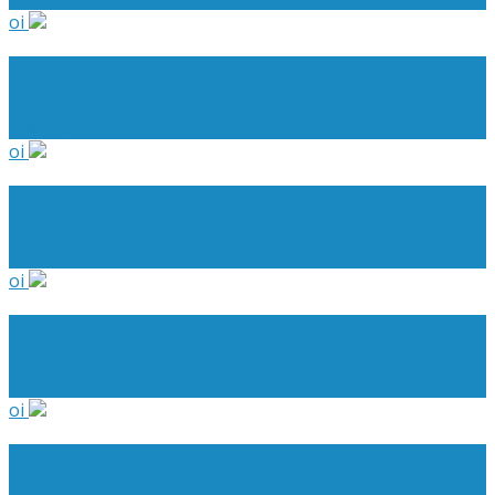
oi
Voto Distrital (PR)
Evento Finalizado
oi
Diretoria Executiva
Evento Finalizado
oi
Comitê Jurídico
Evento Finalizado
oi
Ciclo de Debates