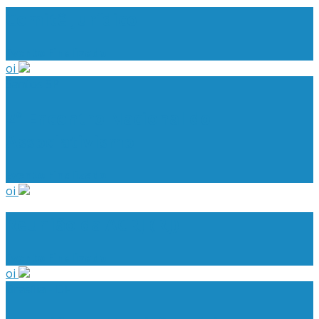
Comitê Jurídico
Evento Finalizado
oi
Santos SP
2º Encontro Nacional do
Associativismo
Evento Finalizado
oi
Reunião da ACRJ (RJ)
Evento Finalizado
oi
Brasília - DF