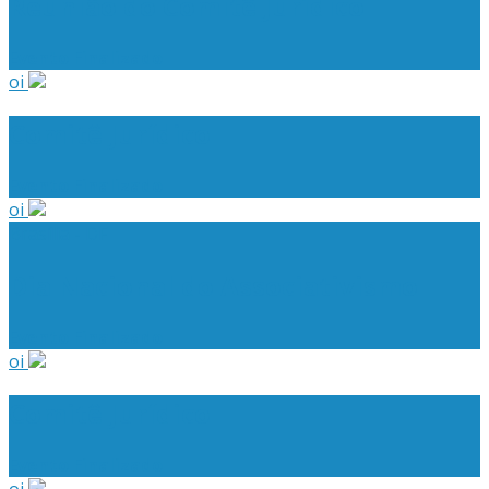
Reunião do Comitê Jurídico
Evento Finalizado
oi
Comitê Jurídico
Evento Finalizado
oi
Brasília - DF
Dia Nacional do Associativismo
Evento Finalizado
oi
Comitê Jurídico
Evento Finalizado
oi