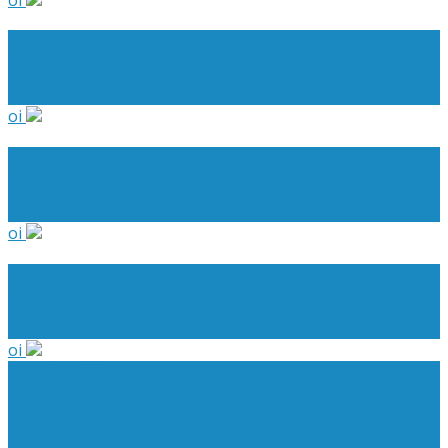
Conselho Deliberativo
Evento Finalizado
oi
Conselho de Cooperação – BRCC
Evento Finalizado
oi
Comitê Jurídico
Evento Finalizado
oi
Brasília - DF
Reunião na sede da FCS sobre a PEC