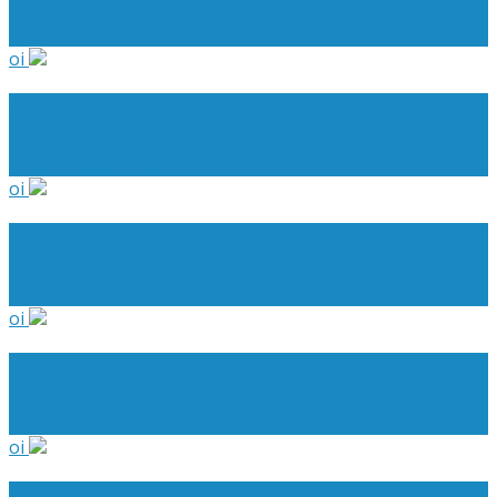
Evento Finalizado
oi
Conselho Deliberativo
Evento Finalizado
oi
Diretoria Executiva
Evento Finalizado
oi
Liberdade para Empreender (SP)
Evento Finalizado
oi