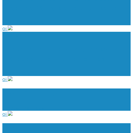
Brasil na Câmara dos Deputados
10 a 13 de agosto
oi
Brasília - DF
Encontro com os Presidenciáveis –
Diálogos pelo Futuro do Brasil
18 agosto 2026
oi
Comitê Jurídico
Evento Finalizado
oi
Congresso Facisc (SC)