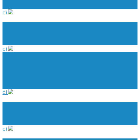
Evento Finalizado
oi
Reunião da ACB (BA)
Evento Finalizado
oi
Belo Horizonte - MG
WeForum – CMEC (MG)
Evento Finalizado
oi
Conselho de Cooperação – BRCC
Evento Finalizado
oi