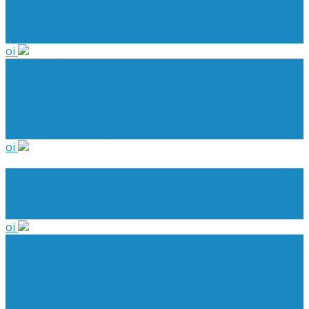
da livre contratação
Evento Finalizado
oi
Brasília - DF
Reunião técnica FCS e UNECS
Evento Finalizado
oi
Reunião da ACP (PA)
Evento Finalizado
oi
Brasília - DF
Visita da Embaixada do Nepal
Evento Finalizado