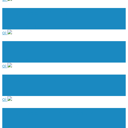
Congresso FACIEG (GO)
Evento Finalizado
oi
Comitê Jurídico
Evento Finalizado
oi
Congresso Faciap (PR)
Evento Finalizado
oi
Congresso Federaminas (MG)
Evento Finalizado