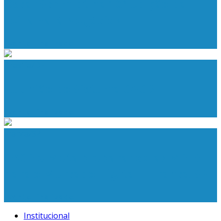
Oscar Schmidt na 10ª edição da
Feira Pará Negócios
Evento Finalizado
Brasília/DF
Reunião do Sistema CACB
Evento Finalizado
Franca/SP
CACB e Meta preparando as MPES
para o Mercado Digital – Franca/SP
Evento Finalizado
Institucional