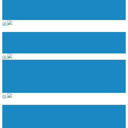
Diretoria Executiva
Evento Finalizado
oi
Conselho Deliberativo
Evento Finalizado
oi
Brasília - DF
Ciclo de Debates (Aldo Rebelo)
Evento Finalizado
oi
Conselho Empresarial da Amazônia
Legal