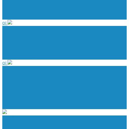
Posse CONAJE
Evento Finalizado
oi
Brasília - DF
Conselho Nacional do Sebrae
Evento Finalizado
oi
Brasília - DF
1º Reunião Ordinária do CMEC
Nacional
Evento Finalizado
Caeté - MG