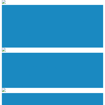
Brasília - DF
Sessão Solene em comemoração aos
5 anos da Lei de Liberdade
Econômica
Evento Finalizado
Aguas de Lindóia - SP
21º Congresso da Facesp “IA: Um
mundo mais inteligente”
Evento Finalizado
Belém/PA