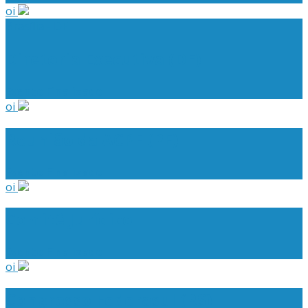
oi
Brasília - DF
Diretoria Executiva (DF)
Evento Finalizado
oi
Reunião da ACPE (PE)
Evento Finalizado
oi
Comitê Jurídico
Evento Finalizado
oi
Congresso Federasul (RS)