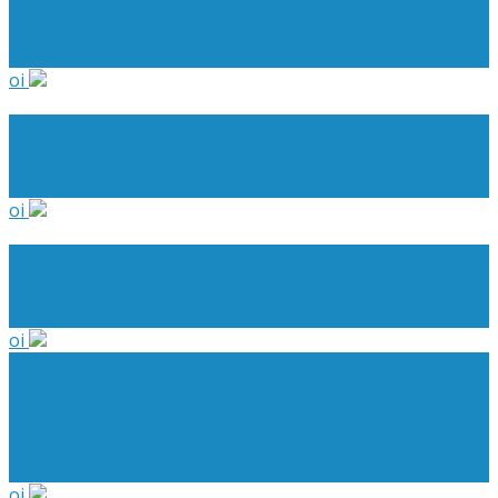
Comitê Jurídico (AL)
Evento Finalizado
oi
Conselho de Cooperação – BRCC
Evento Finalizado
oi
Ciclo de Debates
Evento Finalizado
oi
Belém - PA
COP30 Governo – Belém (PA)
Evento Finalizado
oi