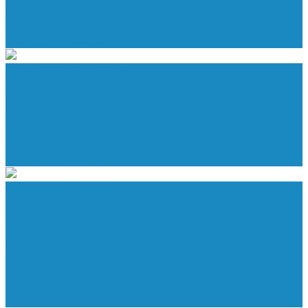
Congresso Federaminas 2024
Evento Finalizado
Balneário Camboriú – SC
Omnivarejo: uma nova experiência
nas relações de consumo
Evento Finalizado
Bento Gonçalves - RS
Retomada Econômica do Rio Grande
do Sul: reconstruindo com
resiliência
Evento Finalizado