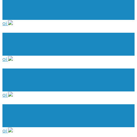
Voto Distrital (MG)
Evento Finalizado
oi
Conselho Deliberativo (MG)
Evento Finalizado
oi
Voto Distrital (SC)
Evento Finalizado
oi
Diretoria Executiva (SC)
Evento Finalizado
oi